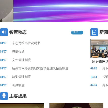
智库动态
新闻
+more
杂志写稿岗位说明书
08/07
舆情报送
08/07
文件管理制度
08/07
绍兴市网络舆
绍兴市网络舆情研究院学生团队招新制度
绍
08/07
01/02
培训管理制度
“习
08/07
12/18
考勤制度
绍
08/07
09/26
主要成果